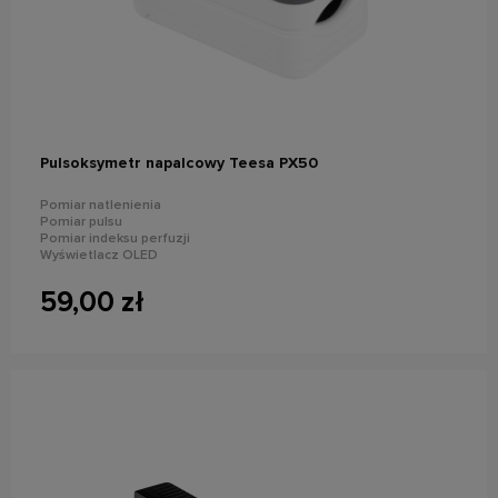
powiadom o dostępności
Pulsoksymetr napalcowy Teesa PX50
Pomiar natlenienia
Pomiar pulsu
Pomiar indeksu perfuzji
Wyświetlacz OLED
Zasilanie: 2x AAA
Wymiary: 56x32x30 mm
59,00 zł