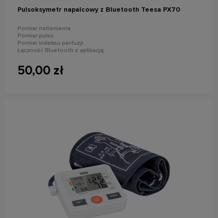
Pulsoksymetr napalcowy z Bluetooth Teesa PX70
Pomiar natlenienia
Pomiar pulsu
Pomiar indeksu perfuzji
Łączność Bluetooth z aplikacją
Wyświetlacz: LCD
Zasilanie: 2x AAA
50,00 zł
Wymiary: 56x32x30 mm
powiadom o dostępności