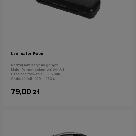
do koszyka
Laminator Rebel
Rodzaj laminacji: na gorąco
Maks. format dokumentów: A4
Czas nagrzewania: 3 – 5 min.
Grubość folii: 140 – 250 µ
Maks. grubość dokumentu z folią: 0,6 mm
Moc: 265 W
79,00 zł