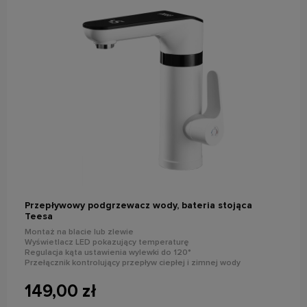
do koszyka
Przepływowy podgrzewacz wody, bateria stojąca
Teesa
Montaż na blacie lub zlewie
Wyświetlacz LED pokazujący temperaturę
Regulacja kąta ustawienia wylewki do 120°
Przełącznik kontrolujący przepływ ciepłej i zimnej wody
Zabezpieczenie przez przegrzaniem (110°C)
149,00 zł