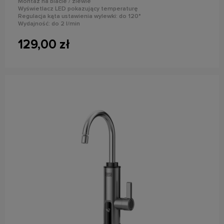
Montaż na blacie / zlewie
Wyświetlacz LED pokazujący temperaturę
Regulacja kąta ustawienia wylewki: do 120°
Wydajność: do 2 l/min
Stopień ochrony: IPX4
129,00 zł
powiadom o dostępności