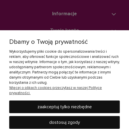
Informacje
Twoje konto
Dbamy o Twoją prywatność
Zakupy
Wykorzystujemy pliki cookie do spersonalizowania treści i
reklam, aby oferować funkcje społecznościowe i analizować ruch
w naszej witrynie. Informacje o tym, jak korzystasz z naszej witryny,
Linki społecznościowe
udostępniamy partnerom społecznościowym, reklamowym i
analitycznym. Partnerzy mogą połączyć te informacje z innymi
danymi otrzymanymi od Ciebie lub uzyskanymi podczas
korzystania z ich usług.
Więcej o plikach cookies przeczytasz w naszej Polityce
prywatności.
zaakceptuj tylko niezbędne
Rebel Electro to miejsce, gdzie kupisz wszystko, co jest
potrzebne w Twoim domu - od baterii, żarówek, słuchawek,
dostosuj zgody
telewizorów i innych produktów RTV oraz AGD, po urządzenia