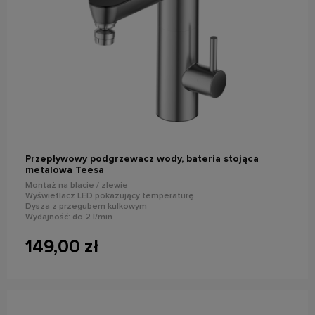
powiadom o dostępności
Przepływowy podgrzewacz wody, bateria stojąca
metalowa Teesa
Montaż na blacie / zlewie
Wyświetlacz LED pokazujący temperaturę
Dysza z przegubem kulkowym
Wydajność: do 2 l/min
Moc znamionowa: 3000 W
Stopień ochrony: IPX4
149,00 zł