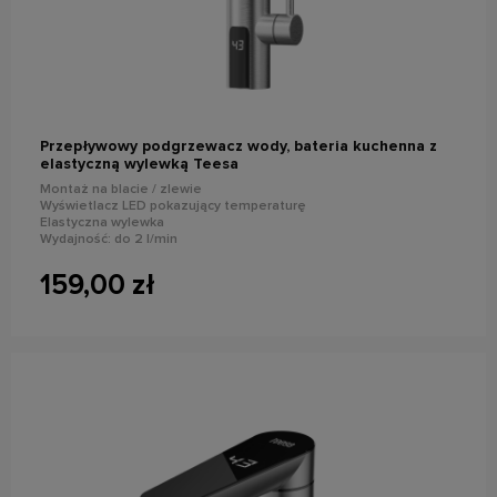
powiadom o dostępności
Przepływowy podgrzewacz wody, bateria kuchenna z
elastyczną wylewką Teesa
Montaż na blacie / zlewie
Wyświetlacz LED pokazujący temperaturę
Elastyczna wylewka
Wydajność: do 2 l/min
Moc znamionowa: 3000 W
Stopień ochrony: IPX4
159,00 zł