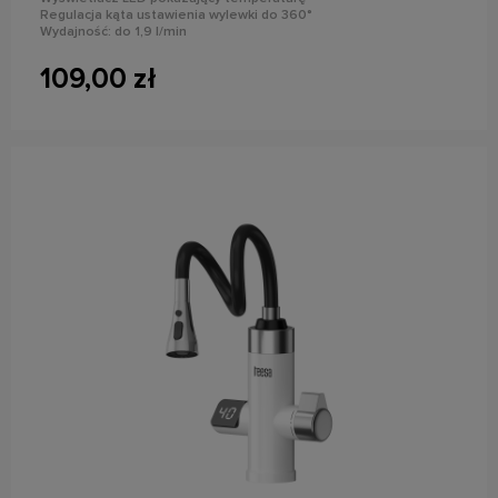
Regulacja kąta ustawienia wylewki do 360°
Wydajność: do 1,9 l/min
Moc znamionowa: 3500 W
109,00 zł
powiadom o dostępności