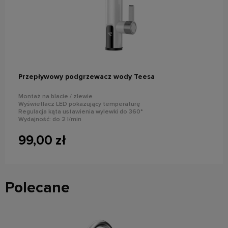
powiadom o dostępności
Przepływowy podgrzewacz wody Teesa
Montaż na blacie / zlewie
Wyświetlacz LED pokazujący temperaturę
Regulacja kąta ustawienia wylewki do 360°
Wydajność: do 2 l/min
Moc znamionowa: 3000 W
Stopień ochrony: IPX4
99,00 zł
Polecane