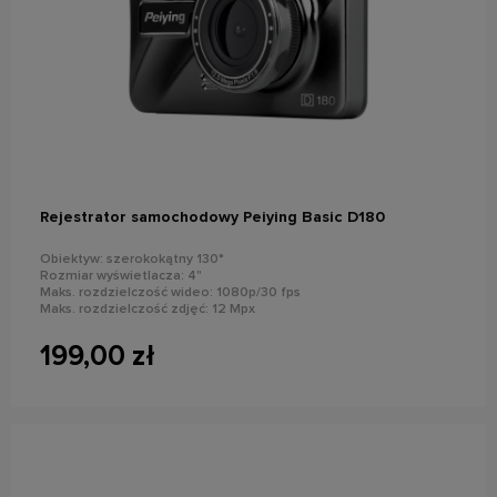
do koszyka
Rejestrator samochodowy Peiying Basic D180
Obiektyw: szerokokątny 130°
Rozmiar wyświetlacza: 4"
Maks. rozdzielczość wideo: 1080p/30 fps
Maks. rozdzielczość zdjęć: 12 Mpx
Wykrywanie ruchu, G-Sensor, stempel daty i tablicy rejestracyjnej
Wbudowany mikrofon
199,00 zł