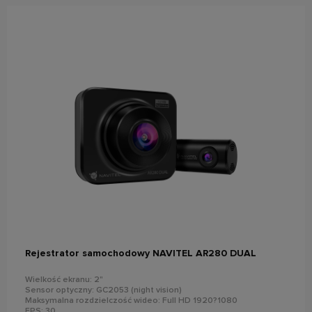
do koszyka
Rejestrator samochodowy NAVITEL AR280 DUAL
Wielkość ekranu: 2"
Sensor optyczny: GC2053 (night vision)
Maksymalna rozdzielczość wideo: Full HD 1920?1080
FPS: 30