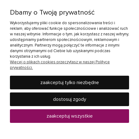
Twoje konto
Dbamy o Twoją prywatność
Zakupy
Wykorzystujemy pliki cookie do spersonalizowania treści i
reklam, aby oferować funkcje społecznościowe i analizować ruch
w naszej witrynie. Informacje o tym, jak korzystasz z naszej witryny,
Linki społecznościowe
udostępniamy partnerom społecznościowym, reklamowym i
analitycznym. Partnerzy mogą połączyć te informacje z innymi
danymi otrzymanymi od Ciebie lub uzyskanymi podczas
korzystania z ich usług.
Więcej o plikach cookies przeczytasz w naszej Polityce
prywatności.
zaakceptuj tylko niezbędne
Rebel Electro to miejsce, gdzie kupisz wszystko, co jest
potrzebne w Twoim domu - od baterii, żarówek, słuchawek,
dostosuj zgody
telewizorów i innych produktów RTV oraz AGD, po urządzenia
mobilne, jak smartfony i tablety czy elektronarzędzia.
Zapraszamy do ponad 40 sklepów Rebel Electro w całej
zaakceptuj wszystkie
Polsce.