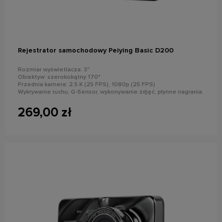
do koszyka
Rejestrator samochodowy Peiying Basic D200
Rozmiar wyświetlacza: 3"
Obiektyw: szerokokątny 170°
Przednia kamera: 2.5 K (25 FPS), 1080p (25 FPS)
Wykrywanie ruchu, G-Sensor, wykonywanie zdjęć, płynne nagrania
269,00 zł