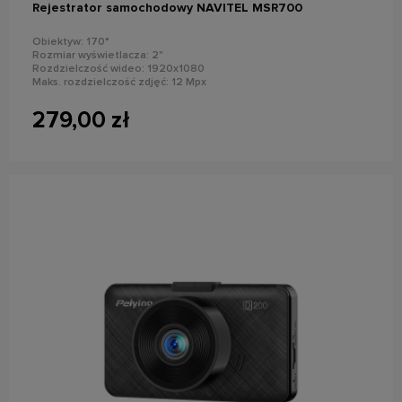
Rejestrator samochodowy NAVITEL MSR700
Obiektyw: 170°
Rozmiar wyświetlacza: 2"
Rozdzielczość wideo: 1920x1080
Maks. rozdzielczość zdjęć: 12 Mpx
Auto-Start, G-sensor, tryb parkingowy
Wbudowany mikrofon i głośnik
279,00 zł