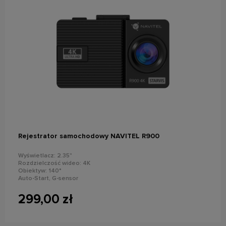
do koszyka
Rejestrator samochodowy NAVITEL R900
Wyświetlacz: 2.35"
Rozdzielczość wideo: 4K
Obiektyw: 140°
Auto-Start, G-sensor
Nagrywanie dźwięku
299,00 zł