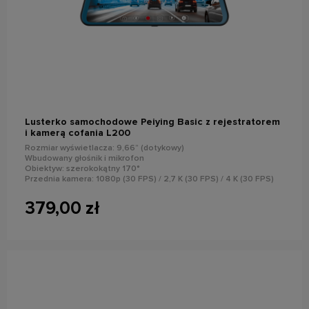
do koszyka
Lusterko samochodowe Peiying Basic z rejestratorem
i kamerą cofania L200
Rozmiar wyświetlacza: 9,66” (dotykowy)
Wbudowany głośnik i mikrofon
Obiektyw: szerokokątny 170°
Przednia kamera: 1080p (30 FPS) / 2,7 K (30 FPS) / 4 K (30 FPS)
Wykrywanie ruchu, G-Sensor, wykonywanie zdjęć, tryb parkingowy,
stempel daty
379,00 zł