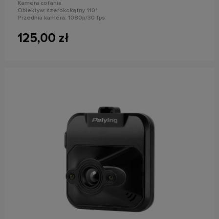
Kamera cofania
Obiektyw: szerokokątny 110°
Przednia kamera: 1080p/30 fps
Wykrywanie ruchu, G-Sensor, wykonywanie zdjęć, tryb parkingowy,
stempel daty
125,00 zł
powiadom o dostępności