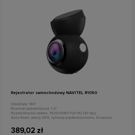
powiadom o dostępności
Rejestrator samochodowy NAVITEL R1050
Obiektyw: 165°
Rozmiar wyświetlacza: 1.2"
Rozdzielczość wideo: 1920x1080 Full HD (30 fps)
Auto-Start, alerty GPS, cyfrowy prędkościomierz, G-sensor,
detekcja ruchu, tryb parkingowy
Nagrywanie dźwięku
389,02 zł
Moduł GPS i Wi-Fi