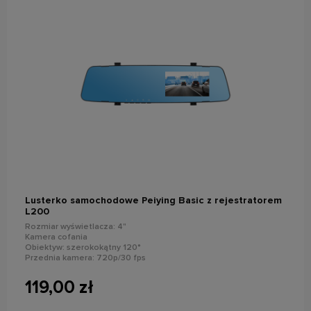
do koszyka
Lusterko samochodowe Peiying Basic z rejestratorem
L200
Rozmiar wyświetlacza: 4"
Kamera cofania
Obiektyw: szerokokątny 120°
Przednia kamera: 720p/30 fps
Wykrywanie ruchu, G-Sensor, wykonywanie zdjęć, tryb parkingowy,
stempel daty
119,00 zł