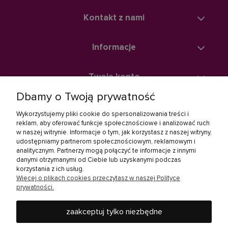
Kontakt z nami
Informacje
Twoje konto
Dbamy o Twoją prywatność
Zakupy
Wykorzystujemy pliki cookie do spersonalizowania treści i
reklam, aby oferować funkcje społecznościowe i analizować ruch
w naszej witrynie. Informacje o tym, jak korzystasz z naszej witryny,
Linki społecznościowe
udostępniamy partnerom społecznościowym, reklamowym i
analitycznym. Partnerzy mogą połączyć te informacje z innymi
danymi otrzymanymi od Ciebie lub uzyskanymi podczas
korzystania z ich usług.
Więcej o plikach cookies przeczytasz w naszej Polityce
prywatności.
zaakceptuj tylko niezbędne
Rebel Electro to miejsce, gdzie kupisz wszystko, co jest