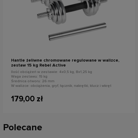
powiadom o dostępności
Hantle żeliwne chromowane regulowane w walizce,
zestaw 15 kg Rebel Active
Ilość obciążeń w zestawie: 4x0,5 kg, 8x1,25 kg
Waga zestawu: 15 kg
Średnica otworu: 26 mm
W walizce: obciążenia, gryf, łącznik, nakrętki, klucz i wkręt
179,00 zł
Polecane