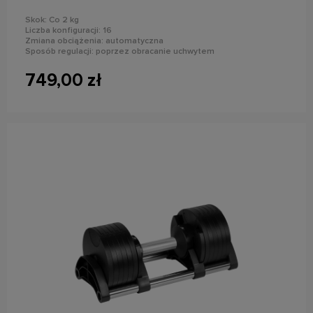
Skok: Co 2 kg
Liczba konfiguracji: 16
Zmiana obciążenia: automatyczna
Sposób regulacji: poprzez obracanie uchwytem
Materiał hantla: żeliwo
Uchwyt: stalowy, radełkowany
749,00 zł
do koszyka