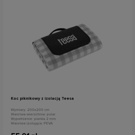
do koszyka
Koc piknikowy z izolacją Teesa
Wymiary: 200x200 cm
Warstwa wierzchnia: polar
Wypełnienie: pianka 2 mm
Warstwa izolująca: PEVA
Uchwyt ułatwiający przenoszenie
Wodoodporny