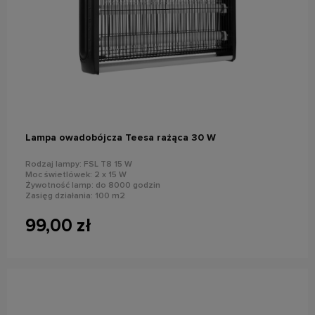
do koszyka
Lampa owadobójcza Teesa rażąca 30 W
Rodzaj lampy: FSL T8 15 W
Moc świetlówek: 2 x 15 W
Żywotność lamp: do 8000 godzin
Zasięg działania: 100 m2
99,00 zł