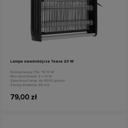
do koszyka
Lampa owadobójcza Teesa 20 W
Rodzaj lampy: FSL T8 10 W
Moc świetlówek: 2 x 10 W
Żywotność lamp: do 8000 godzin
Zasięg działania: 80 m2
Napięcie rażenia: 2000 - 2500 V
79,00 zł