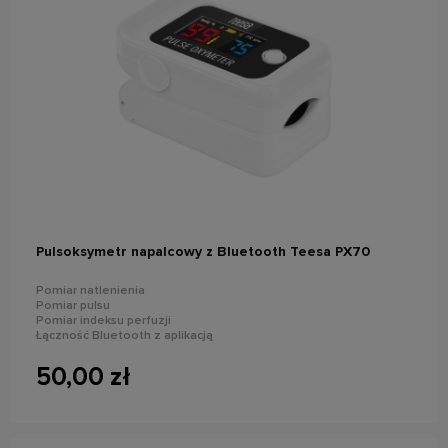
do koszyka
Pulsoksymetr napalcowy z Bluetooth Teesa PX70
Pomiar natlenienia
Pomiar pulsu
Pomiar indeksu perfuzji
Łączność Bluetooth z aplikacją
Wyświetlacz: LCD
Zasilanie: 2x AAA
50,00 zł
Wymiary: 56x32x30 mm