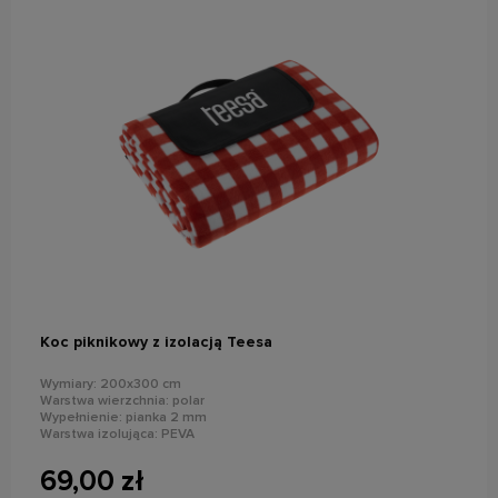
do koszyka
Koc piknikowy z izolacją Teesa
Wymiary: 200x300 cm
Warstwa wierzchnia: polar
Wypełnienie: pianka 2 mm
Warstwa izolująca: PEVA
Uchwyt ułatwiający przenoszenie
Wodoodporny
69,00 zł