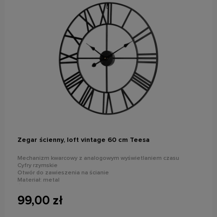
do koszyka
Zegar ścienny, loft vintage 60 cm Teesa
Mechanizm kwarcowy z analogowym wyświetlaniem czasu
Cyfry rzymskie
Otwór do zawieszenia na ścianie
Materiał: metal
Średnica: 60 cm
99,00 zł