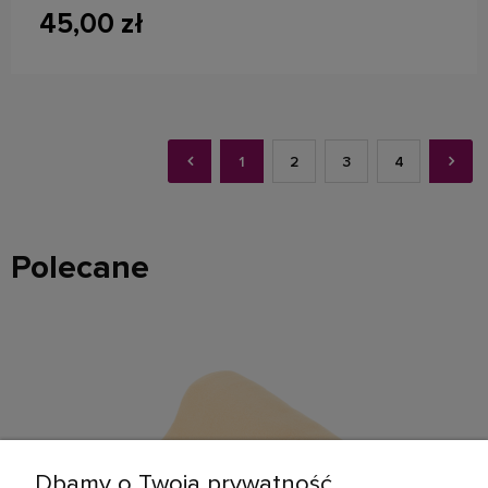
45,00 zł
1
2
3
4
Polecane
Dbamy o Twoją prywatność