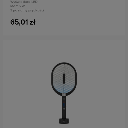
Wyświetlacz LED
Moc: 5 W
3 poziomy prędkości
Działanie bezprzewodowe
Czas pracy: do 2,5 godz.
65,01 zł
do koszyka