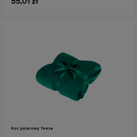
55,01 zł
do koszyka
Koc polarowy Teesa