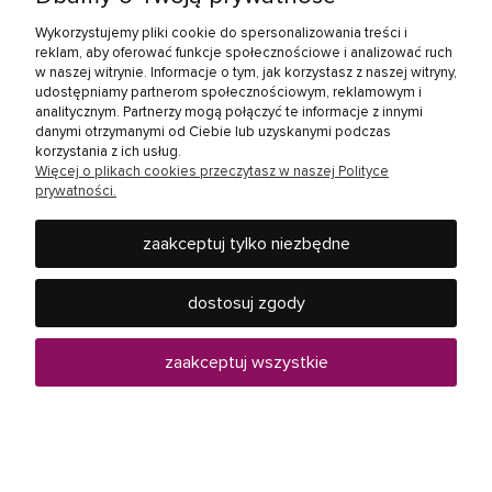
Wykorzystujemy pliki cookie do spersonalizowania treści i
do koszyka
reklam, aby oferować funkcje społecznościowe i analizować ruch
w naszej witrynie. Informacje o tym, jak korzystasz z naszej witryny,
udostępniamy partnerom społecznościowym, reklamowym i
analitycznym. Partnerzy mogą połączyć te informacje z innymi
danymi otrzymanymi od Ciebie lub uzyskanymi podczas
korzystania z ich usług.
Koc polarowy Teesa
Więcej o plikach cookies przeczytasz w naszej Polityce
prywatności.
17,99 zł
zaakceptuj tylko niezbędne
dostosuj zgody
Kontakt z nami
zaakceptuj wszystkie
Informacje
Twoje konto