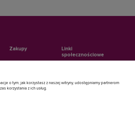
Zakupy
Linki
społecznościowe
Formy płatności
Koszty dostawy
acje o tym, jak korzystasz z naszej witryny, udostępniamy partnerom
Czas realizacji zamówienia
s korzystania z ich usług.
kies
Gwarancja i serwis
Zwroty i reklamacje
Poradniki