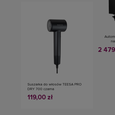
Automa
na
2 479
do koszyka
Suszarka do włosów TEESA PRO
DRY 700 czarna
119,00 zł