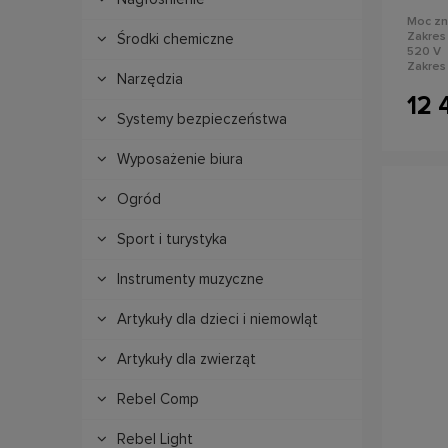
PROav
Moc zn
Zakres
Środki chemiczne
520 V
Zakres
Narzędzia
Fazy: 1
Precyzj
12 
Zabezp
Systemy bezpieczeństwa
zwarci
napięc
Wyposażenie biura
Ogród
Sport i turystyka
Instrumenty muzyczne
Artykuły dla dzieci i niemowląt
Artykuły dla zwierząt
powi
Rebel Comp
Rebel Light