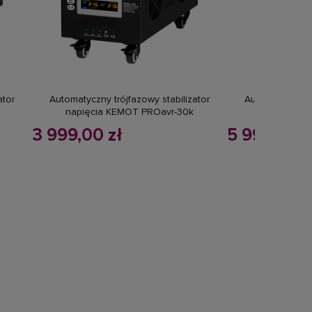
do koszyka
powiadom
ator
Automatyczny trójfazowy stabilizator
Automatyczny tr
napięcia KEMOT PROavr-30k
napięcia K
3 999,00 zł
5 999,99 z