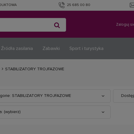
ODUKTOWA
25 685 00 80
Zaloguj si
Źródła zasilania
Zabawki
Sport i turystyka
a
STABILIZATORY TROJFAZOWE
egorie: STABILIZATORY TROJFAZOWE
Dostęp
: (wybierz)