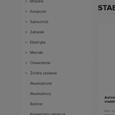
Mobilne
STA
Komputer
Samochód
Zabawki
Elektryka
Mierniki
Oświetlenie
Źródła zasilania
Akumulatorki
Akumulatory
Autom
stabi
Baterie
PROav
Moc zn
Konwertery napięcia