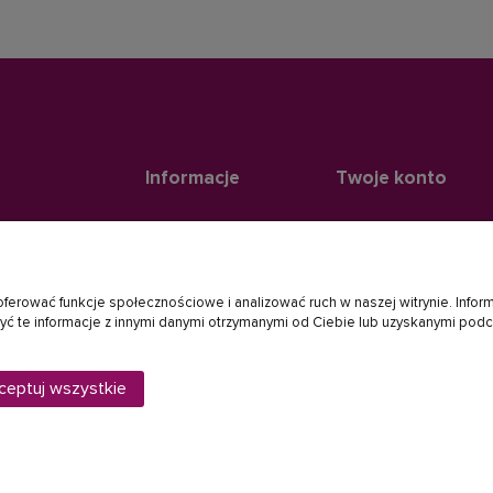
Informacje
Twoje konto
Aktualności
Twoje zamówienia
08-400 Miętne
Regulamin
Przechowalnia
oferować funkcje społecznościowe i analizować ruch w naszej witrynie. Inform
Polityka prywatności
Ustawienia konta
 te informacje z innymi danymi otrzymanymi od Ciebie lub uzyskanymi podcza
Ustawienia plików cookies
Ustawienia plików coo
com
ceptuj wszystkie
O nas
Kontakt i dane firmy
Nasze sklepy