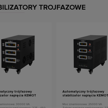
BILIZATORY TROJFAZOWE
do koszyka
do koszyka
atyczny trójfazowy
Automatyczny trójfazowy
lizator napięcia KEMOT
stabilizator napięcia KEMO
r-30k
PROavr-25k
amionowa: 30000 VA
Moc znamionowa: 25000 VA