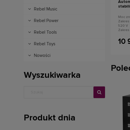
Autom
stabi
Rebel Music
PROav
Moc z
Rebel Power
Zakres
520 V
Zakres
Rebel Tools
Fazy: 1
Precyzj
10 
Zabezp
Rebel Toys
zwarci
napięc
Nowości
Pole
Wyszukiwarka
Produkt dnia