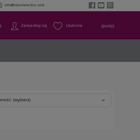
info@rebelelectro.com
ę
Zarejestruj się
(pusty)
ność: (wybierz)