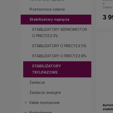
Zakres
V
Zakres
Przetwornice solarne
Fazy: 1
Precyzj
3 9
Zabezp
Stabilizatory napięcia
zwarci
napięc
STABILIZATORY SERWOMOTOR
O PRECYZJI 3%
STABILIZATORY O PRECYZJI 5%
STABILIZATORY O PRECYZJI 8%
STABILIZATORY
TROJFAZOWE
Zasilacze
powi
Zasilacze awaryjne
Kable montażowe
Autom
stabi
Nagłośnienie