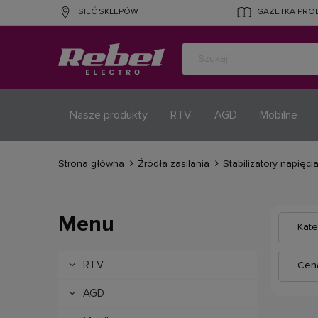
SIEĆ SKLEPÓW
GAZETKA PR
Nasze produkty
RTV
AGD
Mobilne
Strona główna
Źródła zasilania
Stabilizatory napięci
Menu
Kat
RTV
Cena
AGD