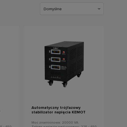
do koszyka
Automatyczny trójfazowy
T
stabilizator napięcia KEMOT
PROavr-20k
Moc znamionowa: 20000 VA