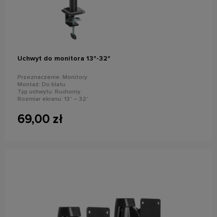
powiadom o dostępności
Uchwyt do monitora 13"-32"
Przeznaczenie: Monitory
Montaż: Do blatu
Typ uchwytu: Ruchomy
Rozmiar ekranu: 13” – 32”
Maks. Obciążenie: 10 kg
Standard VESA: 75x75, 100x100
69,00 zł