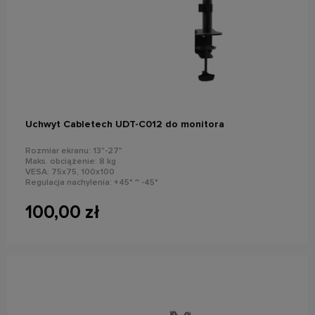
do koszyka
Uchwyt Cabletech UDT-C012 do monitora
Rozmiar ekranu: 13"-27"
Maks. obciążenie: 8 kg
VESA: 75x75, 100x100
Regulacja nachylenia: +45° ~ -45°
Kąt obrotu: +90° ~ -90°
Montaż: do blatu
100,00 zł
Regulacja: w pionie i poziomie