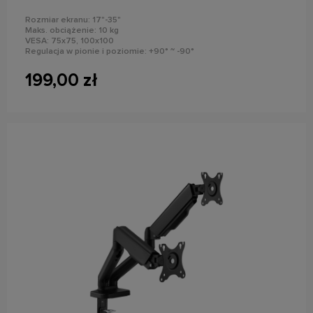
Rozmiar ekranu: 17"-35"
Maks. obciążenie: 10 kg
VESA: 75x75, 100x100
Regulacja w pionie i poziomie: +90° ~ -90°
Obrót monitora: 360°
Montaż: do blatu
199,00 zł
do koszyka