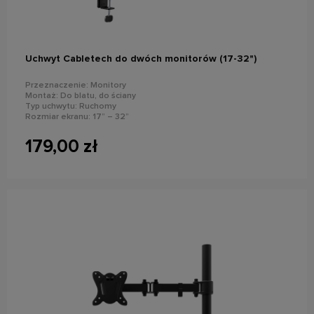
Uchwyt Cabletech do dwóch monitorów (17-32")
Przeznaczenie: Monitory
Montaż: Do blatu, do ściany
Typ uchwytu: Ruchomy
Rozmiar ekranu: 17” – 32”
Maks. Obciążenie: 2~9 kg
Standard VESA: 75x75, 100x100
179,00 zł