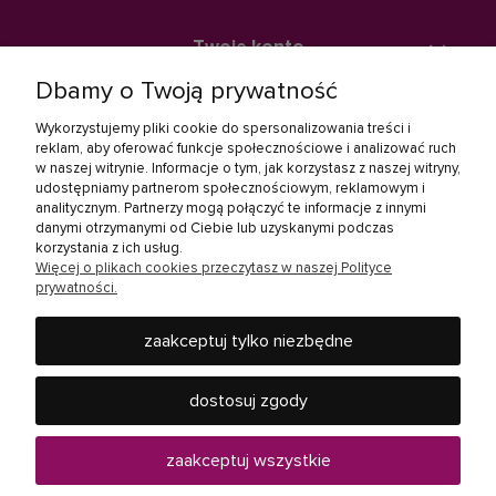
Twoje konto
Dbamy o Twoją prywatność
Zakupy
Wykorzystujemy pliki cookie do spersonalizowania treści i
reklam, aby oferować funkcje społecznościowe i analizować ruch
w naszej witrynie. Informacje o tym, jak korzystasz z naszej witryny,
Linki społecznościowe
udostępniamy partnerom społecznościowym, reklamowym i
analitycznym. Partnerzy mogą połączyć te informacje z innymi
danymi otrzymanymi od Ciebie lub uzyskanymi podczas
korzystania z ich usług.
Więcej o plikach cookies przeczytasz w naszej Polityce
prywatności.
zaakceptuj tylko niezbędne
Rebel Electro to miejsce, gdzie kupisz wszystko, co jest
potrzebne w Twoim domu - od baterii, żarówek, słuchawek,
dostosuj zgody
telewizorów i innych produktów RTV oraz AGD, po urządzenia
mobilne, jak smartfony i tablety czy elektronarzędzia.
Zapraszamy do ponad 40 sklepów Rebel Electro w całej
zaakceptuj wszystkie
Polsce.