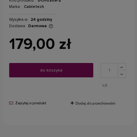
Kod produktu:
UCH0208-2
Marka:
Cabletech
Wysyłka w:
24 godziny
Dostawa:
Darmowa
Cena nie zawiera ewentualnych kosztów płatności
179,00 zł
do koszyka
szt.
Zapytaj o produkt
Dodaj do przechowalni