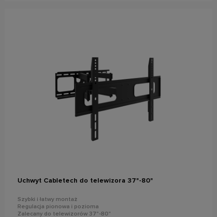
do koszyka
Uchwyt Cabletech do telewizora 37"-80"
Szybki i łatwy montaż
Regulacja pionowa i pozioma
Zalecany do telewizorów 37"-80"