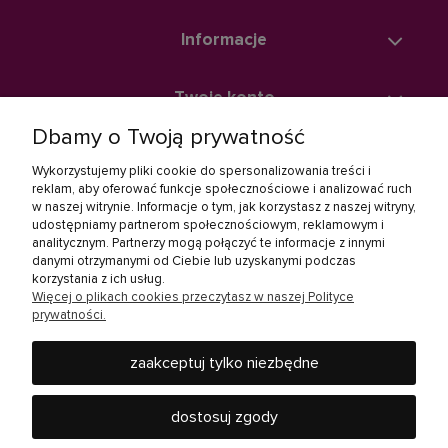
Informacje
Twoje konto
Dbamy o Twoją prywatność
Zakupy
Wykorzystujemy pliki cookie do spersonalizowania treści i
reklam, aby oferować funkcje społecznościowe i analizować ruch
w naszej witrynie. Informacje o tym, jak korzystasz z naszej witryny,
Linki społecznościowe
udostępniamy partnerom społecznościowym, reklamowym i
analitycznym. Partnerzy mogą połączyć te informacje z innymi
danymi otrzymanymi od Ciebie lub uzyskanymi podczas
korzystania z ich usług.
Więcej o plikach cookies przeczytasz w naszej Polityce
prywatności.
zaakceptuj tylko niezbędne
Rebel Electro to miejsce, gdzie kupisz wszystko, co jest
potrzebne w Twoim domu - od baterii, żarówek, słuchawek,
dostosuj zgody
telewizorów i innych produktów RTV oraz AGD, po urządzenia