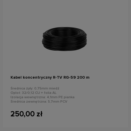
do koszyka
Kabel koncentryczny R-TV RG-59 200 m
Średnica żyły: 0,75mm miedź
Oplot: 32/0,12 CU + folia AL
Izolacja wewnętrzna: 4,1mm PE pianka
Średnica zewnętrzna: 5,7mm PCV
250,00 zł