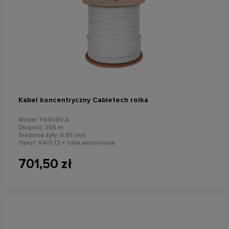
do koszyka
Kabel koncentryczny Cabletech rolka
Model: F690BV.A
Długość: 305 m
Średnica żyły: 0,85 mm
Oplot: 64/0,12 + folia aluminiowa
Średnica zewnętrzna: 7,1 mm PCV
701,50 zł