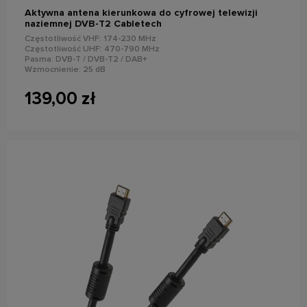
Aktywna antena kierunkowa do cyfrowej telewizji
naziemnej DVB-T2 Cabletech
Częstotliwość VHF: 174-230 MHz
Częstotliwość UHF: 470-790 MHz
Pasma: DVB-T / DVB-T2 / DAB+
Wzmocnienie: 25 dB
Filtr LTE
Kompatybilność ze standardem 4K
139,00 zł