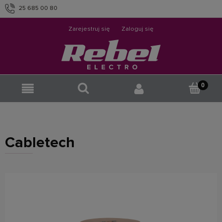
25 685 00 80
info@rebelelectro.com
Zarejestruj się
Zaloguj się
Cabletech