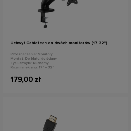
do koszyka
Uchwyt Cabletech do dwóch monitorów (17-32")
Przeznaczenie: Monitory
Montaż: Do blatu, do ściany
Typ uchwytu: Ruchomy
Rozmiar ekranu: 17” – 32”
Maks. Obciążenie: 2~9 kg
Standard VESA: 75x75, 100x100
179,00 zł