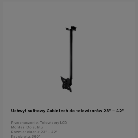
do koszyka
Uchwyt sufitowy Cabletech do telewizorów 23" – 42"
Przeznaczenie: Telewizory LCD
Montaż: Do sufitu
Rozmiar ekranu: 23" – 42"
Kąt obrotu: 360°