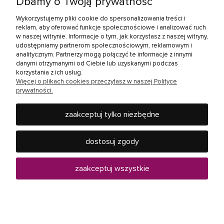
Dbamy o Twoją prywatność
Zakupy
Wykorzystujemy pliki cookie do spersonalizowania treści i
reklam, aby oferować funkcje społecznościowe i analizować ruch
w naszej witrynie. Informacje o tym, jak korzystasz z naszej witryny,
Linki społecznościowe
udostępniamy partnerom społecznościowym, reklamowym i
analitycznym. Partnerzy mogą połączyć te informacje z innymi
danymi otrzymanymi od Ciebie lub uzyskanymi podczas
korzystania z ich usług.
Więcej o plikach cookies przeczytasz w naszej Polityce
prywatności.
zaakceptuj tylko niezbędne
Rebel Electro to miejsce, gdzie kupisz wszystko, co jest
potrzebne w Twoim domu - od baterii, żarówek, słuchawek,
dostosuj zgody
telewizorów i innych produktów RTV oraz AGD, po urządzenia
mobilne, jak smartfony i tablety czy elektronarzędzia.
Zapraszamy do ponad 40 sklepów Rebel Electro w całej
zaakceptuj wszystkie
Polsce.
pokaż pełną wersję strony