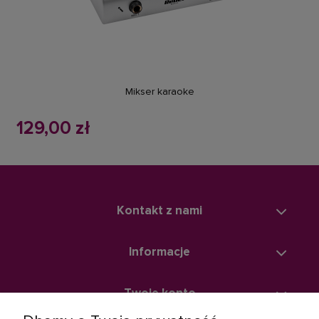
powiadom o dostępności
Mikser karaoke
129,00 zł
Kontakt z nami
Informacje
Twoje konto