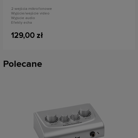
2 wejścia mikrofonowe
Wyjście/wejście video
Wyjscie audio
Efekty echa
2 mikrofony w zestawie
129,00 zł
Polecane