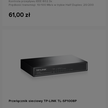
Kontrola przepływu IEEE 802.3x
Prędkość transmisji: 10/100 Mb/s w trybie Half Duplex; 20/200
Mb/s w trybie Full Duplex
Funkcja plug&play
61,00 zł
powiadom o dostępności
Przełącznik sieciowy TP-LINK TL-SF1008P