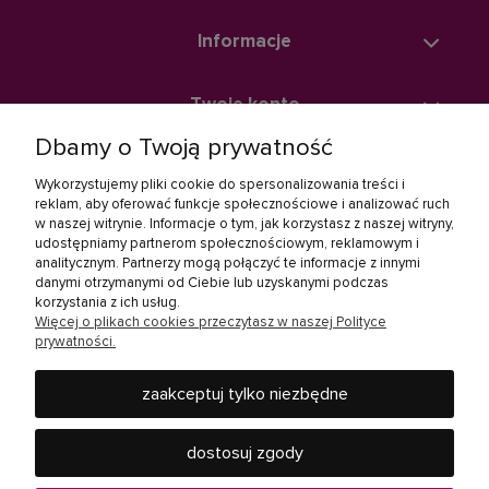
Informacje
Twoje konto
Dbamy o Twoją prywatność
Zakupy
Wykorzystujemy pliki cookie do spersonalizowania treści i
reklam, aby oferować funkcje społecznościowe i analizować ruch
w naszej witrynie. Informacje o tym, jak korzystasz z naszej witryny,
Linki społecznościowe
udostępniamy partnerom społecznościowym, reklamowym i
analitycznym. Partnerzy mogą połączyć te informacje z innymi
danymi otrzymanymi od Ciebie lub uzyskanymi podczas
korzystania z ich usług.
Więcej o plikach cookies przeczytasz w naszej Polityce
prywatności.
zaakceptuj tylko niezbędne
Rebel Electro to miejsce, gdzie kupisz wszystko, co jest
potrzebne w Twoim domu - od baterii, żarówek, słuchawek,
dostosuj zgody
telewizorów i innych produktów RTV oraz AGD, po urządzenia
mobilne, jak smartfony i tablety czy elektronarzędzia.