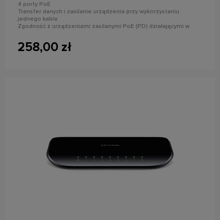
4 porty PoE
Transfer danych i zasilanie urządzenia przy wykorzystaniu
jednego kabla
Zgodność z urządzeniami zasilanymi PoE (PD) działającymi w
standardzie IEEE 802.3af
Niewymagany montaż ani konfiguracja urządzenia
258,00 zł
powiadom o dostępności