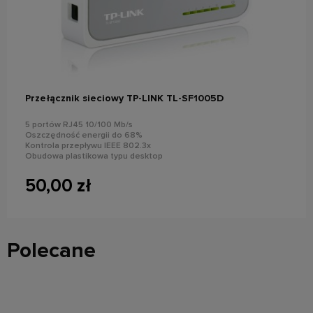
powiadom o dostępności
Przełącznik sieciowy TP-LINK TL-SF1005D
5 portów RJ45 10/100 Mb/s
Oszczędność energii do 68%
Kontrola przepływu IEEE 802.3x
Obudowa plastikowa typu desktop
Funkcja plug and play
50,00 zł
Polecane