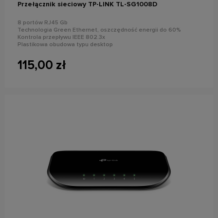
Przełącznik sieciowy TP-LINK TL-SG1008D
8 portów RJ45 Gb
Technologia Green Ethernet, oszczędność energii do 60%
Kontrola przepływu IEEE 802.3x
Plastikowa obudowa typu desktop
Funkcja plug and play
115,00 zł
powiadom o dostępności