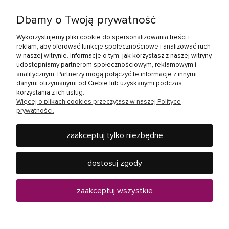
Twoje konto
Dbamy o Twoją prywatność
Zakupy
Wykorzystujemy pliki cookie do spersonalizowania treści i
reklam, aby oferować funkcje społecznościowe i analizować ruch
w naszej witrynie. Informacje o tym, jak korzystasz z naszej witryny,
Linki społecznościowe
udostępniamy partnerom społecznościowym, reklamowym i
analitycznym. Partnerzy mogą połączyć te informacje z innymi
danymi otrzymanymi od Ciebie lub uzyskanymi podczas
korzystania z ich usług.
Więcej o plikach cookies przeczytasz w naszej Polityce
prywatności.
zaakceptuj tylko niezbędne
Rebel Electro to miejsce, gdzie kupisz wszystko, co jest
potrzebne w Twoim domu - od baterii, żarówek, słuchawek,
dostosuj zgody
telewizorów i innych produktów RTV oraz AGD, po urządzenia
mobilne, jak smartfony i tablety czy elektronarzędzia.
Zapraszamy do ponad 40 sklepów Rebel Electro w całej
zaakceptuj wszystkie
Polsce.