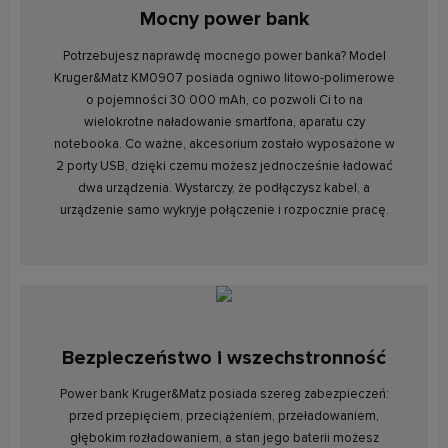
Mocny power bank
Potrzebujesz naprawdę mocnego power banka? Model
Kruger&Matz KM0907 posiada ogniwo litowo-polimerowe
o pojemności 30 000 mAh, co pozwoli Ci to na
wielokrotne naładowanie smartfona, aparatu czy
notebooka. Co ważne, akcesorium zostało wyposażone w
2 porty USB, dzięki czemu możesz jednocześnie ładować
dwa urządzenia. Wystarczy, że podłączysz kabel, a
urządzenie samo wykryje połączenie i rozpocznie pracę.
Bezpieczeństwo i wszechstronność
Power bank Kruger&Matz posiada szereg zabezpieczeń:
przed przepięciem, przeciążeniem, przeładowaniem,
głębokim rozładowaniem, a stan jego baterii możesz