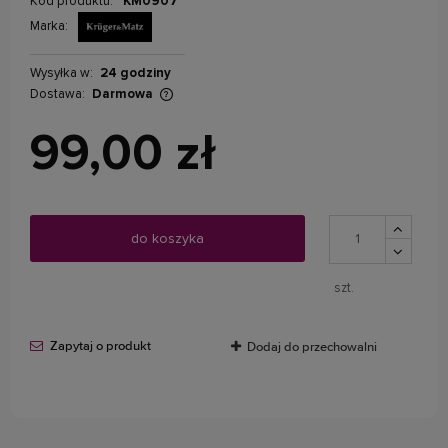
Kod produktu:
KM0907
Marka:
Wysyłka w:
24 godziny
Dostawa:
Darmowa
Cena nie zawiera ewentualnych kosztów płatności
99,00 zł
do koszyka
szt.
Zapytaj o produkt
Dodaj do przechowalni