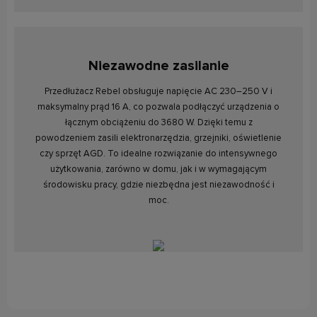
Niezawodne zasilanie
Przedłużacz Rebel obsługuje napięcie AC 230–250 V i
maksymalny prąd 16 A, co pozwala podłączyć urządzenia o
łącznym obciążeniu do 3680 W. Dzięki temu z
powodzeniem zasili elektronarzędzia, grzejniki, oświetlenie
czy sprzęt AGD. To idealne rozwiązanie do intensywnego
użytkowania, zarówno w domu, jak i w wymagającym
środowisku pracy, gdzie niezbędna jest niezawodność i
moc.