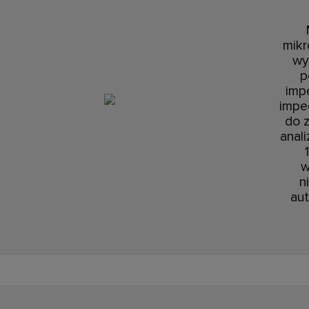
mikr
wy
p
imp
imped
do 
anal
w
n
au