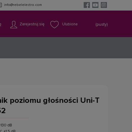
info@rebelelectro.com
ę
Zarejestruj się
(pusty)
ik poziomu głośności Uni-T
52
-130 dB
: ±1,5 dB