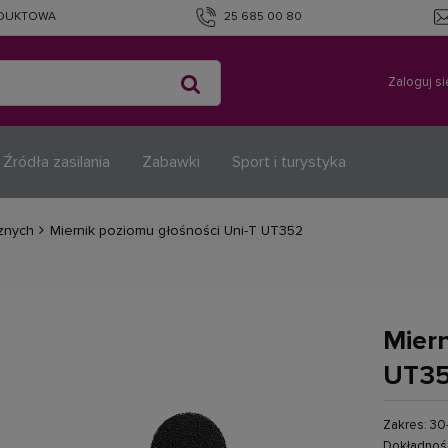
ODUKTOWA
25 685 00 80
Zaloguj si
Źródła zasilania
Zabawki
Sport i turystyka
cznych
Miernik poziomu głośności Uni-T UT352
Miern
UT3
Zakres: 30
Dokładność