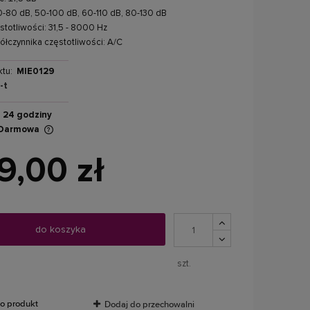
0-80 dB, 50-100 dB, 60-110 dB, 80-130 dB
stotliwości: 31,5 - 8000 Hz
łczynnika częstotliwości: A/C
tu:
MIE0129
-t
24 godziny
Darmowa
9,00 zł
ch kosztów
do koszyka
szt.
 o produkt
Dodaj do przechowalni