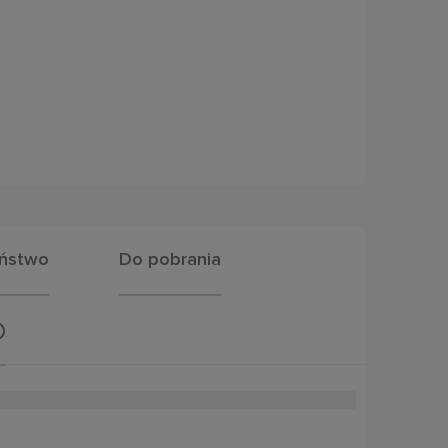
eństwo
Do pobrania
Cena nie zawiera ewentualnych kosztów
płatności