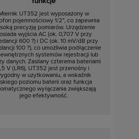
funkcje
Miernik UT352 jest wyposażony w
ofon pojemnościowy 1/2”, co zapewnia
soką precyzję pomiarów. Urządzenie
osiada wyjścia AC (ok. 0,707 V przy
edancji 600 ?) i DC (ok. 10 mV/dB przy
ancji 100 ?), co umożliwia podłączenie
zewnętrznych systemów rejestracji lub
izy danych. Zasilany czterema bateriami
1,5 V (LR6), UT352 jest przenośny i
ygodny w użytkowaniu, a wskaźnik
iskiego poziomu baterii oraz funkcja
tomatycznego wyłączania zwiększają
jego efektywność.