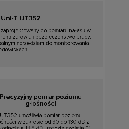
i Uni-T UT352
 zaprojektowany do pomiaru hałasu w
hrona zdrowia i bezpieczeństwo pracy.
idealnym narzędziem do monitorowania
odowiskach.
Precyzyjny pomiar poziomu
głośności
UT352 umożliwia pomiar poziomu
śności w zakresie od 30 do 130 dB z
ładnością ±1,5 dB i rozdzielczością 0,1