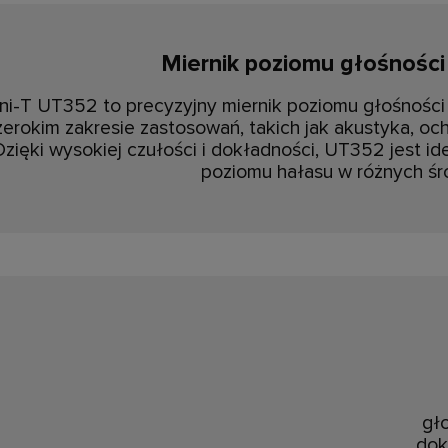
Miernik poziomu głośnośc
ni-T UT352 to precyzyjny miernik poziomu głośności
zerokim zakresie zastosowań, takich jak akustyka, oc
Dzięki wysokiej czułości i dokładności, UT352 jest 
poziomu hałasu w różnych śr
gło
dok