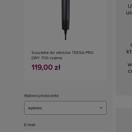
U
uł
do koszyka
kt
Suszarka do włosów TEESA PRO
DRY 700 czarna
w
119,00 zł
c
Wybierz producenta
E-mail: