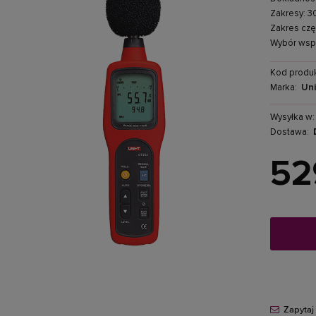
Zakresy: 3
Zakres czę
Wybór wspó
Kod produk
Marka:
Uni
Wysyłka w:
Dostawa:
52
Cena nie zawiera ewentualny
płatności
Zapytaj