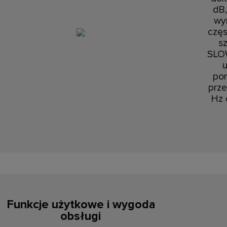
dB,
wy
częs
s
SLOW
po
prze
Hz 
Funkcje użytkowe i wygoda
obsługi