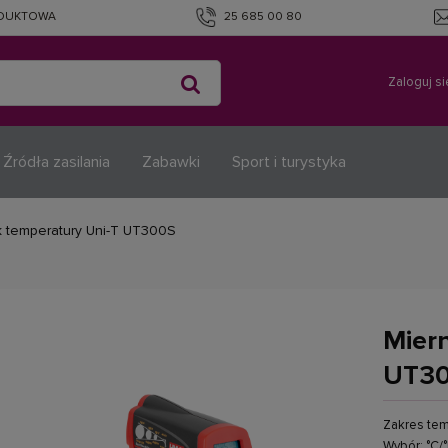
ODUKTOWA
25 685 00 80
Zaloguj si
Źródła zasilania
Zabawki
Sport i turystyka
k temperatury Uni-T UT300S
Miern
UT3
Zakres tem
Wybór: °C/