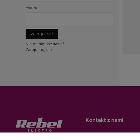
Hasło:
zaloguj się
Nie pamiętasz hasła?
Zarejestruj się
Kontakt z nami