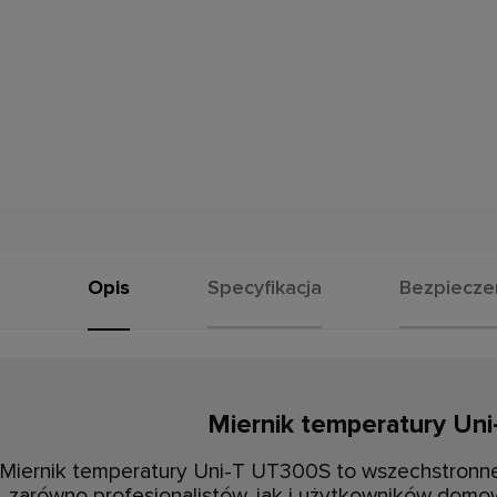
Opis
Specyfikacja
Bezpiecz
Miernik temperatury Un
Miernik temperatury Uni-T UT300S to wszechstronne
zarówno profesjonalistów, jak i użytkowników dom