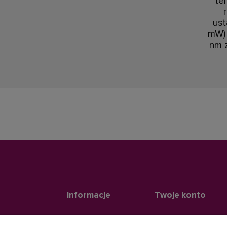
te
ust
mW) 
nm 
Informacje
Twoje konto