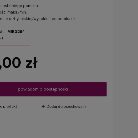
 ostatniego pomiaru
ości maks./min.
nie o zbyt niskiej/wysokiej temperaturze
tu:
MIE0284
-t
,00 zł
powiadom o dostępności
 o produkt
Dodaj do przechowalni