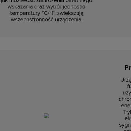
jak możliwość zamrożenia ostatniego
wskazania oraz wybór jednostki
temperatury °C/°F, zwiększają
wszechstronność urządzenia.
Pr
Urz
f
uż
chro
ener
Try
ek
sygn