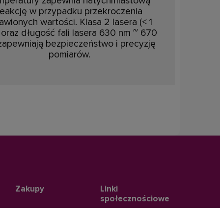
mperatury zapewnia natychmiastową
reakcję w przypadku przekroczenia
awionych wartości. Klasa 2 lasera (< 1
oraz długość fali lasera 630 nm ~ 670
zapewniają bezpieczeństwo i precyzję
pomiarów.
Zakupy
Linki
społecznościowe