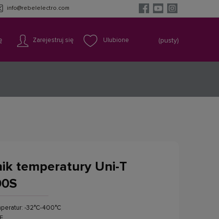
info@rebelelectro.com
ę
Zarejestruj się
(pusty)
ik temperatury Uni-T
00S
peratur: -32°C-400°C
°F