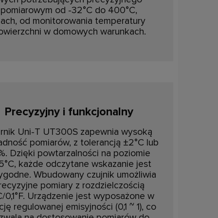
i pomiarowym od -32°C do 400°C,
iach, od monitorowania temperatury
powierzchni w domowych warunkach.
Precyzyjny i funkcjonalny
rnik Uni-T UT300S zapewnia wysoką
adność pomiarów, z tolerancją ±2°C lub
. Dzięki powtarzalności na poziomie
5°C, każde odczytane wskazanie jest
ygodne. Wbudowany czujnik umożliwia
recyzyjne pomiary z rozdzielczością
C/0,1°F. Urządzenie jest wyposażone w
cję regulowanej emisyjności (0,1 ~ 1), co
zwala na dostosowanie pomiarów do