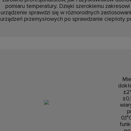
pomiaru temperatury. Dzięki szerokiemu zakresow
urządzenie sprawdzi się w różnorodnych zastosowan
urządzeń przemysłowych po sprawdzanie ciepłoty 
Mie
dokł
±2%
±0,
wiar
p
0,1°
funk
po