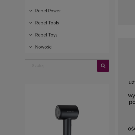
Rebel Power
Rebel Tools
Rebel Toys
Nowości
uż
wy
po
oś