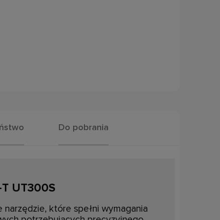
eństwo
Do pobrania
i-T UT300S
 narzędzie, które spełni wymagania
owych potrzebujących precyzyjnego