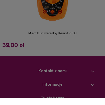
powiadom o dostępności
Miernik uniwersalny Kemot KT33
39,00 zł
Kontakt z nami
Informacje
Twoje konto