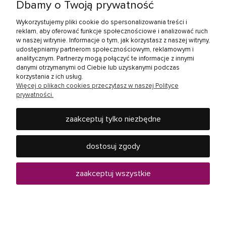
Dbamy o Twoją prywatność
Zakupy
Wykorzystujemy pliki cookie do spersonalizowania treści i
reklam, aby oferować funkcje społecznościowe i analizować ruch
w naszej witrynie. Informacje o tym, jak korzystasz z naszej witryny,
Linki społecznościowe
udostępniamy partnerom społecznościowym, reklamowym i
analitycznym. Partnerzy mogą połączyć te informacje z innymi
danymi otrzymanymi od Ciebie lub uzyskanymi podczas
korzystania z ich usług.
Więcej o plikach cookies przeczytasz w naszej Polityce
prywatności.
zaakceptuj tylko niezbędne
Rebel Electro to miejsce, gdzie kupisz wszystko, co jest
potrzebne w Twoim domu - od baterii, żarówek, słuchawek,
dostosuj zgody
telewizorów i innych produktów RTV oraz AGD, po urządzenia
mobilne, jak smartfony i tablety czy elektronarzędzia.
Zapraszamy do ponad 40 sklepów Rebel Electro w całej
zaakceptuj wszystkie
Polsce.
pokaż pełną wersję strony