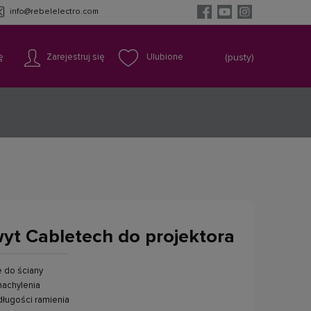
info@rebelelectro.com
ę
Zarejestruj się
(pusty)
yt Cabletech do projektora
 do ściany
nachylenia
długości ramienia