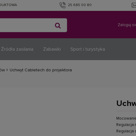
ODUKTOWA
25 685 00 80
Zaloguj si
Źródła zasilania
Zabawki
Sport i turystyka
rów
Uchwyt Cabletech do projektora
Uchw
Mocowanie
Regulacja 
Regulacja 