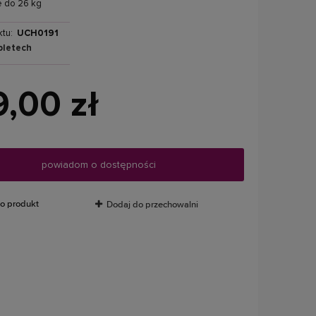
e do 26 kg
tu:
UCH0191
bletech
9,00 zł
powiadom o dostępności
 o produkt
Dodaj do przechowalni